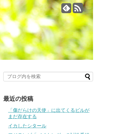
最近の投稿
「傷だらけの天使」に出てくるビルが
まだ存在する
イカしたシタール