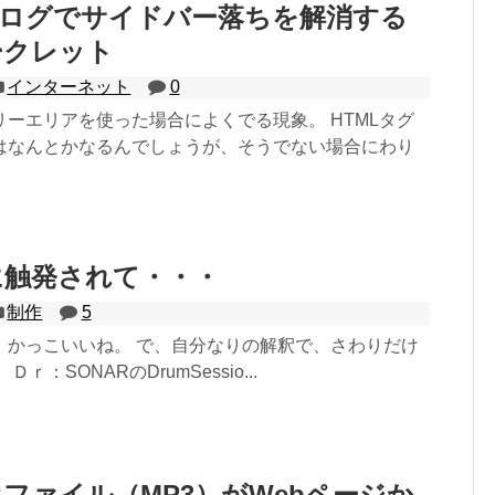
oorブログでサイドバー落ちを解消する
ークレット
インターネット
0
ーエリアを使った場合によくでる現象。 HTMLタグ
はなんとかなるんでしょうが、そうでない場合にわり
に触発されて・・・
制作
5
、かっこいいね。 で、自分なりの解釈で、さわりだけ
ｒ：SONARのDrumSessio...
ファイル（MP3）がWebページか