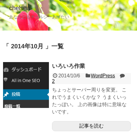
chelsea
あなたにもチェルシーあげたい
2014年10月
一覧
いろいろ作業
2014/10/6
WordPress
2
ちょっとサーバー周りを変更。 こ
れでうまくいくかな？ うまくいっ
たっぽい。 上の画像は特に意味な
いです。
記事を読む