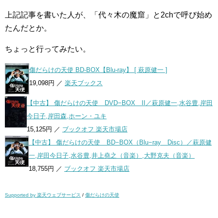
上記記事を書いた人が、「代々木の魔窟」と2chで呼び始め
たんだとか。
ちょっと行ってみたい。
傷だらけの天使 BD-BOX【Blu-ray】 [ 萩原健一 ]
19,098円 ／
楽天ブックス
【中古】 傷だらけの天使 DVD−BOX II／萩原健一,水谷豊,岸田
今日子,岸田森,ホーン・ユキ
15,125円 ／
ブックオフ 楽天市場店
【中古】 傷だらけの天使 BD−BOX（Blu−ray Disc）／萩原健
一,岸田今日子,水谷豊,井上堯之（音楽）,大野克夫（音楽）
18,755円 ／
ブックオフ 楽天市場店
Supported by 楽天ウェブサービス
/
傷だらけの天使