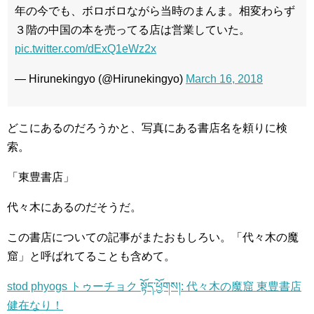
年の今でも、ボロボロながら当時のまんま。相変わらず
３階の中国の本を売ってる店は営業していた。
pic.twitter.com/dExQ1eWz2x
— Hirunekingyo (@Hirunekingyo)
March 16, 2018
どこにあるのだろうかと、写真にある書店名を頼りに検
索。
「東豊書店」
代々木にあるのだそうだ。
この書店についての記事がまたおもしろい。「代々木の魔
窟」と呼ばれてることも含めて。
stod phyogs トゥーチョク སྟོད་ཕྱོགས།: 代々木の魔窟 東豊書店
健在なり！