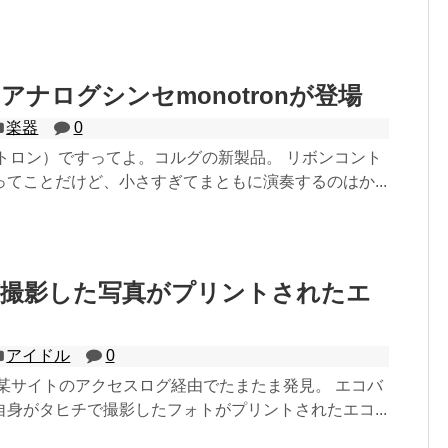
アナログシンセmonotronが登場
楽器
0
（モノトロン）ですってよ。コルグの新製品。 リボンコント
てことだけど、小さすぎてまともに演奏するのはか...
が撮影した写真がプリントされたエ
アイドル
0
 某サイトのアクセスログ経由でたまたま発見。 エコバ
身がタヒチで撮影したフォトがプリントされたエコ...