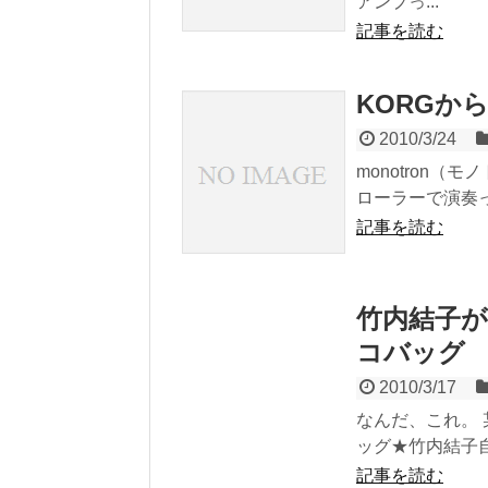
アンプっ...
記事を読む
KORGから
2010/3/24
monotron
ローラーで演奏っ
記事を読む
竹内結子
コバッグ
2010/3/17
なんだ、これ。
ッグ★竹内結子自
記事を読む