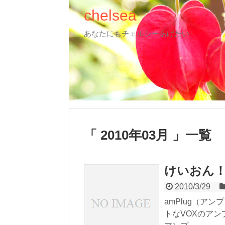
chelsea
あなたにもチェルシーあげたい
2010年03月
一覧
けいおん！
2010/3/29
amPlug（ア
トなVOXのア