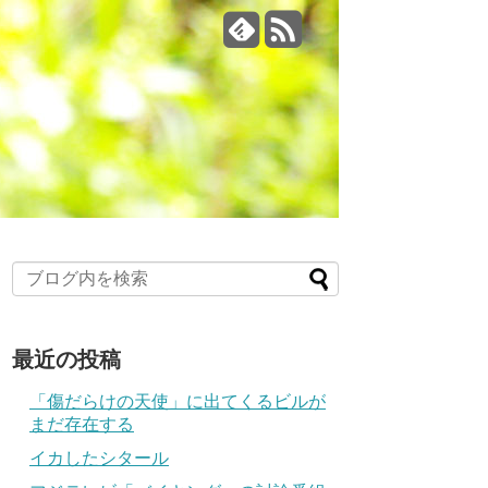
最近の投稿
「傷だらけの天使」に出てくるビルが
まだ存在する
イカしたシタール