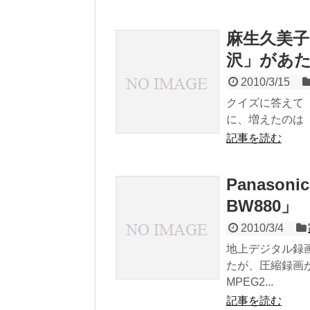
麻生久美
沢」があ
2010/3/15
クイズに答えて
に、増えたのは「
記事を読む
Panaso
BW880」
2010/3/4
地上デジタル録
たが、圧縮録画
MPEG2...
記事を読む