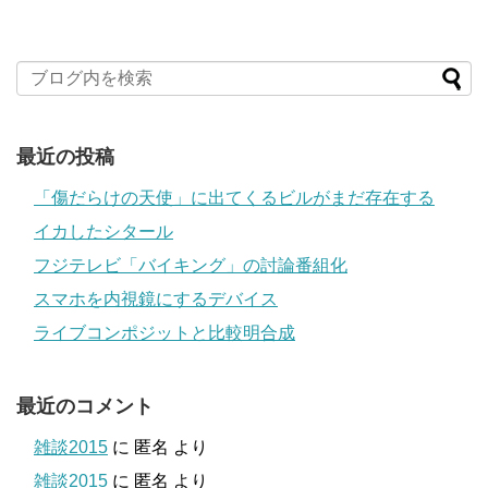
最近の投稿
「傷だらけの天使」に出てくるビルがまだ存在する
イカしたシタール
フジテレビ「バイキング」の討論番組化
スマホを内視鏡にするデバイス
ライブコンポジットと比較明合成
最近のコメント
雑談2015
に
匿名
より
雑談2015
に
匿名
より