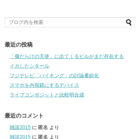
最近の投稿
「傷だらけの天使」に出てくるビルがまだ存在する
イカしたシタール
フジテレビ「バイキング」の討論番組化
スマホを内視鏡にするデバイス
ライブコンポジットと比較明合成
最近のコメント
雑談2015
に
匿名
より
雑談2015
に
匿名
より