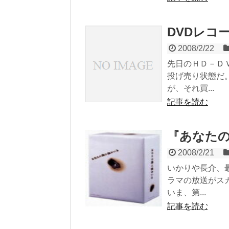
DVDレコ
2008/2/22
先日のＨＤ－Ｄ
投げ売り状態だ
が、それ買...
記事を読む
『あなた
2008/2/21
いかりや長介、
ラマの放送がス
いま、第...
記事を読む