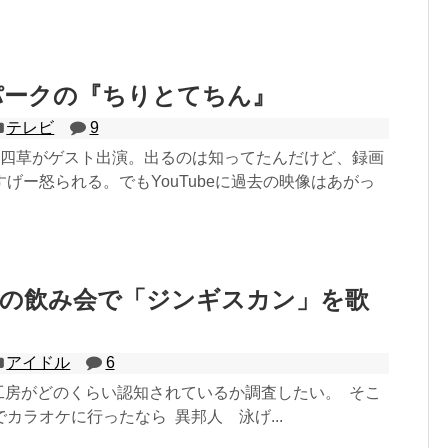
パークの『ちりとてちん』
テレビ
9
の四草がゲスト出演。出るのは知ってたんだけど、録画
げー怒られる。でもYouTubeに過去の映像はあがっ
場の飲み会で「ジンギスカン」を歌
アイドル
6
yz工房がどのくらい認知されているか調査したい。 そこ
カラオケに行ったなら 異邦人 泳げ...