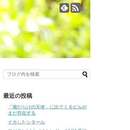
最近の投稿
「傷だらけの天使」に出てくるビルが
まだ存在する
イカしたシタール