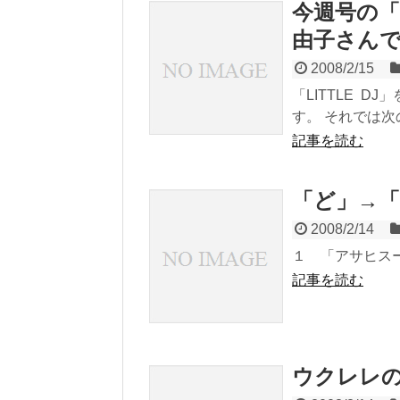
今週号の
由子さん
2008/2/15
「LITTLE 
す。 それでは次
記事を読む
「ど」→「
2008/2/14
１ 「アサヒス
記事を読む
ウクレレ