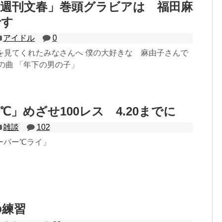
「週刊文春」巻頭グラビアは 福田麻
です
アイドル
0
DJ」を見てくれたみなさんへ 僕の大好きな 麻由子さんで
の曲 「年下の男の子」
℃」めざせ100レス 4.20までに
雑談
102
ーパー℃ライ」
の練習