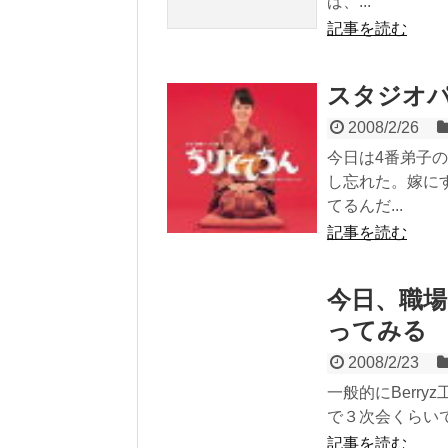
ば、...
記事を読む
スタジオ
2008/2/26
今日は4番弟子
し忘れた。嫁にす
てるんだ...
記事を読む
今日、職
ってみる
2008/2/23
一般的にBerr
で３次会くらいで
記事を読む