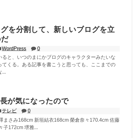
ログを分割して、新しいブログを立
のだ
WordPress
0
いると、いつのまにかブログのキャラクターみたいな
ってくる。ある記事を書こうと思っても、ここまでの
..
身長が気になったので
テレビ
0
まさみ168cm 新垣結衣168cm 榮倉奈々170.4cm 佐藤
子172cm 堺雅...