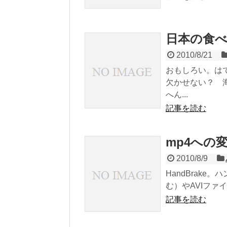
日本の食
2010/8/21
おもしろい。は
欠かせない？ 
へん...
記事を読む
mp4への変
2010/8/9
HandBrake
む）やAVIファ
記事を読む