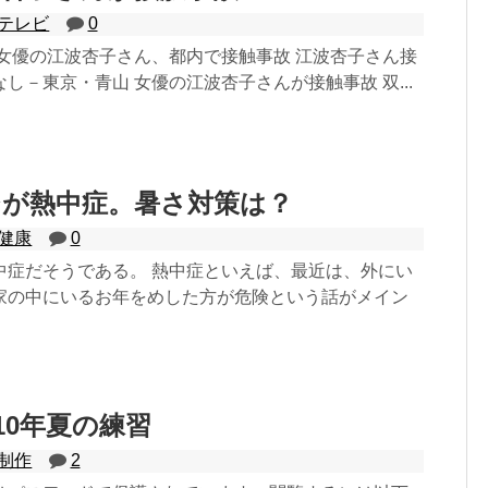
テレビ
0
 女優の江波杏子さん、都内で接触事故 江波杏子さん接
し－東京・青山 女優の江波杏子さんが接触事故 双...
ジが熱中症。暑さ対策は？
健康
0
中症だそうである。 熱中症といえば、最近は、外にい
家の中にいるお年をめした方が危険という話がメイン
010年夏の練習
制作
2