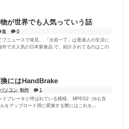
べ物が世界でも人気っていう話
食
0
てブニュースで発見。 「出前一丁」は香港人の生活に
海外で大人気の日本製食品 で、紹介されてるのはこの
換にはHandBrake
パソコン
,
制作
1
。ハンドブレーキと呼ばれている模様。 MPEG2（tsも含
イルをアップロード用に変換する際にはこれを...