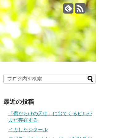
最近の投稿
「傷だらけの天使」に出てくるビルが
まだ存在する
イカしたシタール