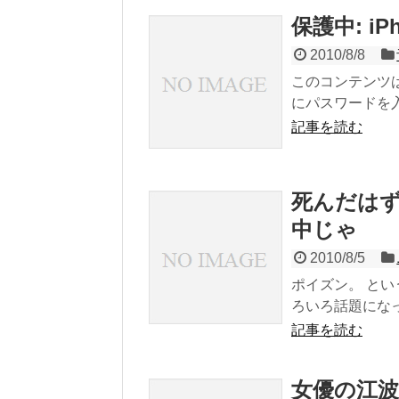
保護中: i
2010/8/8
このコンテンツ
にパスワードを入
記事を読む
死んだは
中じゃ
2010/8/5
ポイズン。 と
ろいろ話題になっ
記事を読む
女優の江