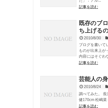
だ」：アル...
記事を読む
既存のブ
ち上げる
2010/8/30
ブログを書いて
ものが出来上が
内容にはそぐわな.
記事を読む
芸能人の
2010/8/24
調べてみた。 長澤
健170cm 松嶋菜々
記事を読む