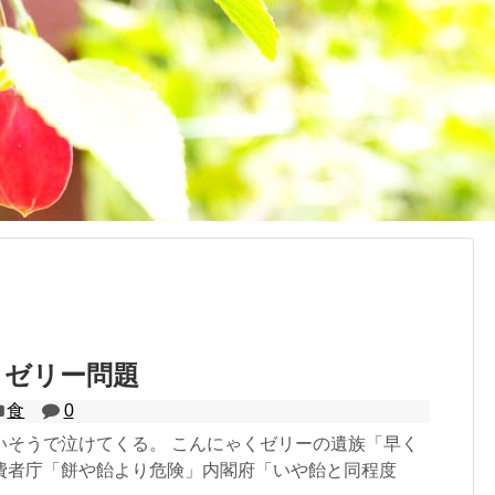
くゼリー問題
食
0
いそうで泣けてくる。 こんにゃくゼリーの遺族「早く
費者庁「餅や飴より危険」内閣府「いや飴と同程度