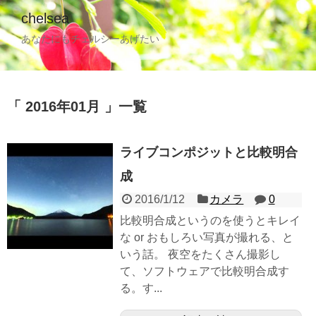
chelsea
あなたにもチェルシーあげたい
2016年01月
一覧
ライブコンポジットと比較明合
成
2016/1/12
カメラ
0
比較明合成というのを使うとキレイ
な or おもしろい写真が撮れる、と
いう話。 夜空をたくさん撮影し
て、ソフトウェアで比較明合成す
る。す...