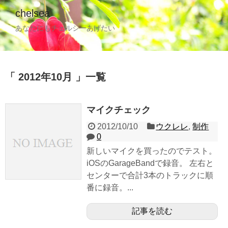
chelsea
あなたにもチェルシーあげたい
2012年10月
一覧
マイクチェック
2012/10/10
ウクレレ
,
制作
0
新しいマイクを買ったのでテスト。
iOSのGarageBandで録音。 左右と
センターで合計3本のトラックに順
番に録音。...
記事を読む