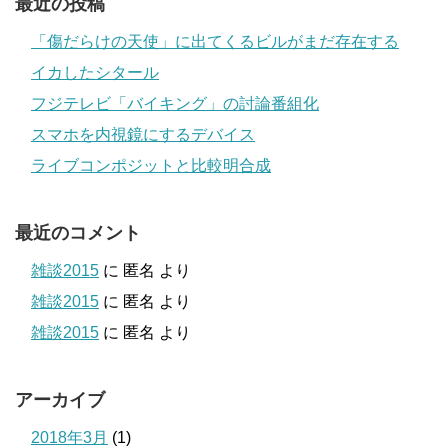
最近の投稿
「傷だらけの天使」に出てくるビルがまだ存在する
イカしたシタール
フジテレビ「バイキング」の討論番組化
スマホを内視鏡にするデバイス
ライブコンポジットと比較明合成
最近のコメント
雑談2015
に
匿名
より
雑談2015
に
匿名
より
雑談2015
に
匿名
より
アーカイブ
2018年3月
(1)