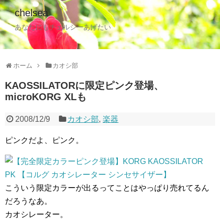
chelsea
あなたにもチェルシーあげたい
ホーム
カオシ部
KAOSSILATORに限定ピンク登場、
microKORG XLも
2008/12/9
カオシ部
,
楽器
ピンクだよ、ピンク。
こういう限定カラーが出るってことはやっぱり売れてるん
だろうなあ。
カオシレーター。