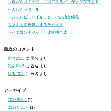
「傷だらけの天使」に出てくるビルがまだ存在する
イカしたシタール
フジテレビ「バイキング」の討論番組化
スマホを内視鏡にするデバイス
ライブコンポジットと比較明合成
最近のコメント
雑談2015
に
匿名
より
雑談2015
に
匿名
より
雑談2015
に
匿名
より
アーカイブ
2018年3月
(1)
2017年11月
(1)