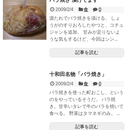
2009/2/4
食
0
源たれでバラ焼きを漬ける。 しょ
うがのすりおろしたやつと、コチュ
ジャンを追加。 甘みが足りないよ
うな気もするけど、今回はシン...
記事を読む
十和田名物「バラ焼き」
2009/2/4
食
0
バラ焼きを使った町おこし、という
のをやっているそうだ。 バラ焼
き。甘辛いタレで牛のバラを焼いて
食べる。 野菜はタマネギのみ。 ...
記事を読む