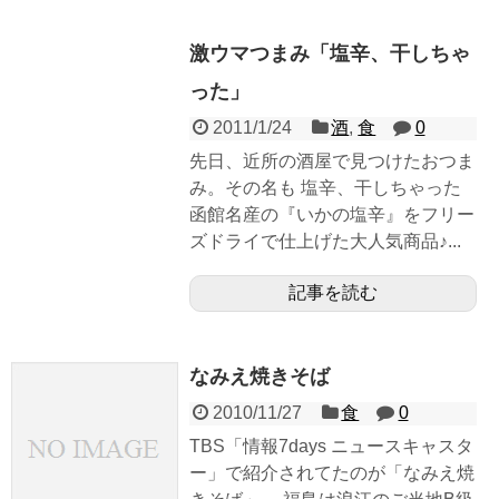
激ウマつまみ「塩辛、干しちゃ
った」
2011/1/24
酒
,
食
0
先日、近所の酒屋で見つけたおつま
み。その名も 塩辛、干しちゃった
函館名産の『いかの塩辛』をフリー
ズドライで仕上げた大人気商品♪...
記事を読む
なみえ焼きそば
2010/11/27
食
0
TBS「情報7days ニュースキャスタ
ー」で紹介されてたのが「なみえ焼