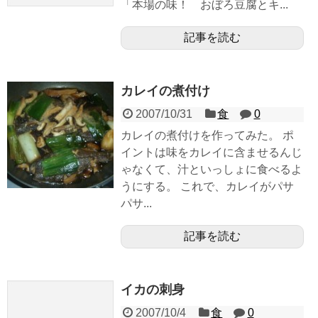
「本場の味！ おぼろ豆腐とキ...
記事を読む
カレイの煮付け
2007/10/31
食
0
カレイの煮付けを作ってみた。 ポ
イントは味をカレイに含ませるんじ
ゃなくて、汁といっしょに食べるよ
うにする。 これで、カレイがパサ
パサ...
記事を読む
イカの刺身
2007/10/4
食
0