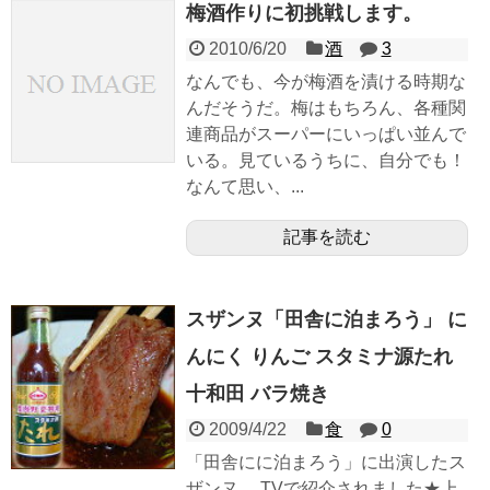
梅酒作りに初挑戦します。
2010/6/20
酒
3
なんでも、今が梅酒を漬ける時期な
んだそうだ。梅はもちろん、各種関
連商品がスーパーにいっぱい並んで
いる。見ているうちに、自分でも！
なんて思い、...
記事を読む
スザンヌ「田舎に泊まろう」 に
んにく りんご スタミナ源たれ
十和田 バラ焼き
2009/4/22
食
0
「田舎にに泊まろう」に出演したス
ザンヌ。 TVで紹介されました★上