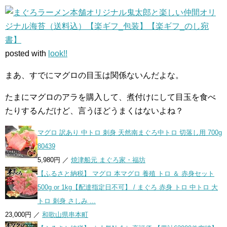
まぐろラーメン本舗オリジナル鬼太郎と楽しい仲間オリ
ジナル海苔（送料込）【楽ギフ_包装】【楽ギフ_のし宛
書】
posted with
look!!
まあ、すでにマグロの目玉は関係ないんだよな。
たまにマグロのアラを購入して、煮付けにして目玉を食べ
たりするんだけど、言うほどうまくはないよね？
マグロ 訳あり 中トロ 刺身 天然南まぐろ中トロ 切落し用 700g
80439
5,980円 ／
焼津船元 まぐろ家・福坊
【ふるさと納税】 マグロ 本マグロ 養殖 トロ ＆ 赤身セット
500g or 1kg【配達指定日不可】 / まぐろ 赤身 トロ 中トロ 大
トロ 刺身 さしみ ...
23,000円 ／
和歌山県串本町