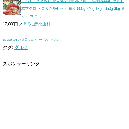
【ふるさと納税】 ☆人気No1☆ 高評価 【累計63000件突破】
本マグロ トロ＆赤身セット 養殖 500g 240g 1kg 1350g 3kg ま
ぐろ マグ...
17,000円 ／
和歌山県北山村
Supported by 楽天ウェブサービス
/
マグロ
タグ:
グルメ
スポンサーリンク