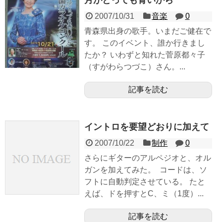
月がとっても青いから
2007/10/31
音楽
0
青森県出身の歌手。いまだご健在で
す。 このイベント、誰か行きまし
たか？ いわずと知れた菅原都々子
（すがわらつづこ）さん。...
記事を読む
イントロを要望どおりに加えて
2007/10/22
制作
0
さらにギターのアルペジオと、オル
ガンを加えてみた。 コードは、ソ
フトに自動判定させている。 たと
えば、ドを押すとC、ミ（1度）...
記事を読む