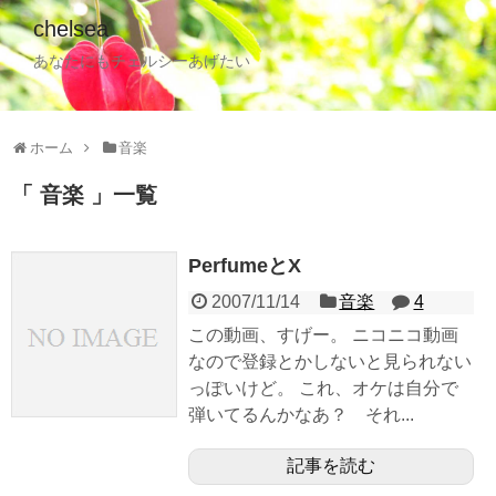
chelsea
あなたにもチェルシーあげたい
ホーム
音楽
音楽
一覧
PerfumeとX
2007/11/14
音楽
4
この動画、すげー。 ニコニコ動画
なので登録とかしないと見られない
っぽいけど。 これ、オケは自分で
弾いてるんかなあ？ それ...
記事を読む