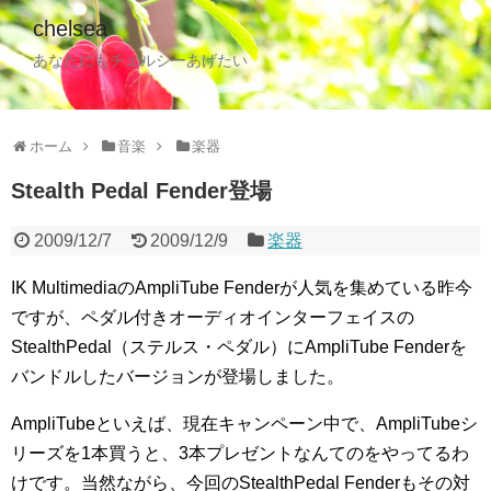
chelsea
あなたにもチェルシーあげたい
ホーム
音楽
楽器
Stealth Pedal Fender登場
2009/12/7
2009/12/9
楽器
IK MultimediaのAmpliTube Fenderが人気を集めている昨今
ですが、ペダル付きオーディオインターフェイスの
StealthPedal（ステルス・ペダル）にAmpliTube Fenderを
バンドルしたバージョンが登場しました。
AmpliTubeといえば、現在キャンペーン中で、AmpliTubeシ
リーズを1本買うと、3本プレゼントなんてのをやってるわ
けです。当然ながら、今回のStealthPedal Fenderもその対