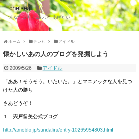
chelsea
あなたにもチェルシーあげたい
ホーム
テレビ
アイドル
懐かしいあの人のブログを発掘しよう
2009/5/26
アイドル
「ああ！そうそう。いたいた。」とマニアックな人を見つ
けた人の勝ち
さあどうぞ！
１ 宍戸留美公式ブログ
http://ameblo.jp/sundaliru/entry-10265954803.html