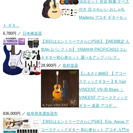
16点セット 良音 軽量 ケース
付き 弦 かわいい おしゃれ
Mademu アコギ ギターセッ
ト ギタ...
6,780円 ／
日本橋楽器
【30日はエントリーでさらにP5倍】【WEB限定 人
気No.1パシフィカ】 YAMAHA PACIFICA012 エレ
キギター初心者セット 選べるアンプ パシフ...
28,900円 ／
島村楽器
【ふるさと納税】【 アコー
スティックギター 】K.Yairi
VINCENT VN-30 Blues ｜
VINCENT アコースティック
ギター 楽器 アコギ ...
836,000円 ／
岐阜県美濃加茂市
【30日はエントリーでさらにP5倍】 Eris. Aproa ア
コースティックギター 初心者セット アコギ 入門セ