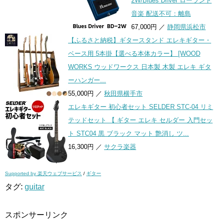
2W/Blues Driver ローランド
音楽 配送不可：離島
67,000円 ／
静岡県浜松市
【ふるさと納税】ギタースタンド エレキギター・
ベース用 5本掛【選べる本体カラー】 [WOOD
WORKS ウッドワークス 日本製 木製 エレキ ギタ
ーハンガー...
55,000円 ／
秋田県横手市
エレキギター 初心者セット SELDER STC-04 リミ
テッドセット 【 ギター エレキ セルダー 入門セッ
ト STC04 黒 ブラック マット 艶消し ツ...
16,300円 ／
サクラ楽器
Supported by 楽天ウェブサービス
/
ギター
タグ:
guitar
スポンサーリンク