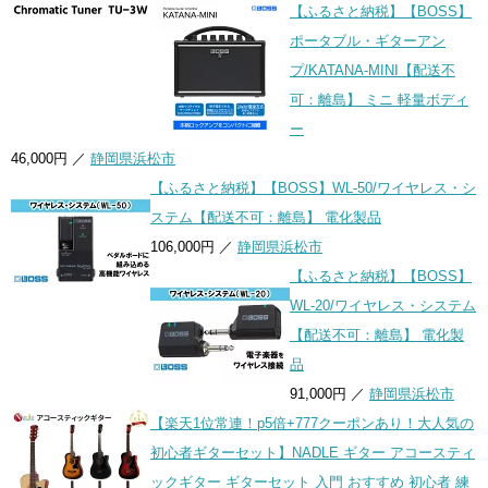
【ふるさと納税】【BOSS】
ポータブル・ギターアン
プ/KATANA-MINI【配送不
可：離島】 ミニ 軽量ボディ
ー
46,000円 ／
静岡県浜松市
【ふるさと納税】【BOSS】WL-50/ワイヤレス・シ
ステム【配送不可：離島】 電化製品
106,000円 ／
静岡県浜松市
【ふるさと納税】【BOSS】
WL-20/ワイヤレス・システム
【配送不可：離島】 電化製
品
91,000円 ／
静岡県浜松市
【楽天1位常連！p5倍+777クーポンあり！大人気の
初心者ギターセット】NADLE ギター アコースティ
ックギター ギターセット 入門 おすすめ 初心者 練