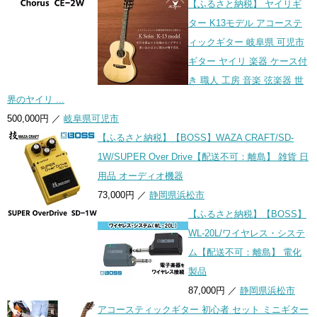
【ふるさと納税】 ヤイリギ
ター K13モデル アコーステ
ィックギター 岐阜県 可児市
ギター ヤイリ 楽器 ケース付
き 職人 工房 音楽 弦楽器 世
界のヤイリ ...
500,000円 ／
岐阜県可児市
【ふるさと納税】【BOSS】WAZA CRAFT/SD-
1W/SUPER Over Drive【配送不可：離島】 雑貨 日
用品 オーディオ機器
73,000円 ／
静岡県浜松市
【ふるさと納税】【BOSS】
WL-20L/ワイヤレス・システ
ム【配送不可：離島】 電化
製品
87,000円 ／
静岡県浜松市
アコースティックギター 初心者 セット ミニギター