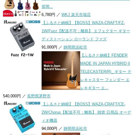
習用...
6,780円 ／
WKJ 楽天市場店
【ふるさと納税】【BOSS】WAZA-CRAFT/FZ-
1W/Fuzz【配送不可：離島】 エフェクター ギター
ディストーション ローランド ファズ
91,000円 ／
静岡県浜松市
【ふるさと納税】FENDER
MADE IN JAPAN HYBRID II
TELECASTER(R)_ ギター テ
レキャスター フェンダー エ
レキギター エ...
540,000円 ／
長野県茅野市
【ふるさと納税】【BOSS】WAZA-CRAFT/CE-
2W/Chorus【配送不可：離島】 雑貨 日用品 オーデ
ィオ機器
94,000円 ／
静岡県浜松市