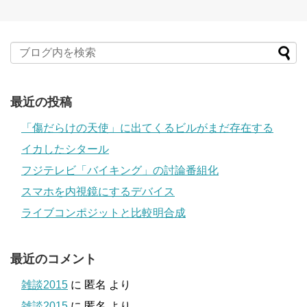
最近の投稿
「傷だらけの天使」に出てくるビルがまだ存在する
イカしたシタール
フジテレビ「バイキング」の討論番組化
スマホを内視鏡にするデバイス
ライブコンポジットと比較明合成
最近のコメント
雑談2015
に
匿名
より
雑談2015
に
匿名
より