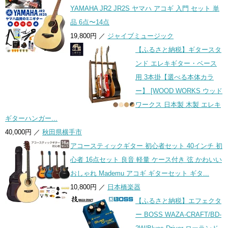
YAMAHA JR2 JR2S ヤマハ アコギ 入門 セット 単
品 6点〜14点
19,800円 ／
ジャイブミュージック
【ふるさと納税】ギタースタ
ンド エレキギター・ベース
用 3本掛【選べる本体カラ
ー】 [WOOD WORKS ウッド
ワークス 日本製 木製 エレキ
ギターハンガー...
40,000円 ／
秋田県横手市
アコースティックギター 初心者セット 40インチ 初
心者 16点セット 良音 軽量 ケース付き 弦 かわいい
おしゃれ Mademu アコギ ギターセット ギタ...
10,800円 ／
日本橋楽器
【ふるさと納税】エフェクタ
ー BOSS WAZA-CRAFT/BD-