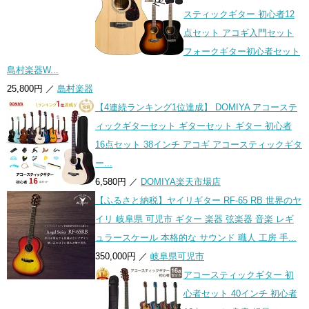
スティックギター 初心者12
点セット アコギ入門セット
フォークギター初心者セット
島村楽器W...
25,800円 ／
島村楽器
【4連続ランキング1位達成】 DOMIYA アコーステ
ィックギターセット ギターセット ギター 初心者
16点セット 38インチ アコギ アコースティックギタ
ー...
6,580円 ／
DOMIYA楽天市場店
【ふるさと納税】ヤイリギター RF-65 RB 世界のヤ
イリ 岐阜県 可児市 ギター 楽器 弦楽器 音楽 レギ
ュラースケール 本格的な サウンド 職人 工房 手...
350,000円 ／
岐阜県可児市
アコースティックギター 初
心者セット 40インチ 初心者