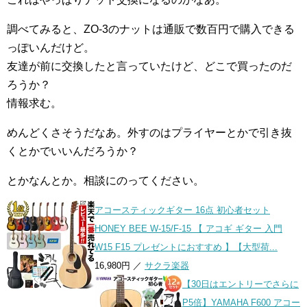
調べてみると、ZO-3のナットは通販で数百円で購入できる
っぽいんだけど。
友達が前に交換したと言っていたけど、どこで買ったのだ
ろうか？
情報求む。
めんどくさそうだなあ。外すのはプライヤーとかで引き抜
くとかでいいんだろうか？
とかなんとか。相談にのってください。
アコースティックギター 16点 初心者セット
HONEY BEE W-15/F-15 【 アコギ ギター 入門
W15 F15 プレゼントにおすすめ 】【大型荷...
16,980円 ／
サクラ楽器
【30日はエントリーでさらに
P5倍】YAMAHA F600 アコー