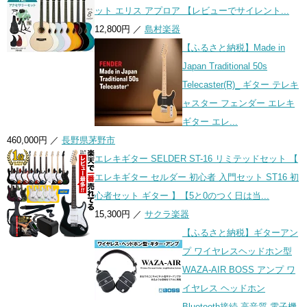
ット エリス アプロア 【レビューでサイレント...
12,800円 ／
島村楽器
【ふるさと納税】Made in
Japan Traditional 50s
Telecaster(R)_ ギター テレキ
ャスター フェンダー エレキ
ギター エレ...
460,000円 ／
長野県茅野市
エレキギター SELDER ST-16 リミテッドセット 【
エレキギター セルダー 初心者 入門セット ST16 初
心者セット ギター 】【5と0のつく日は当...
15,300円 ／
サクラ楽器
【ふるさと納税】ギターアン
プ ワイヤレスヘッドホン型
WAZA-AIR BOSS アンプ ワ
イヤレス ヘッドホン
Bluetooth接続 高音質 電子機