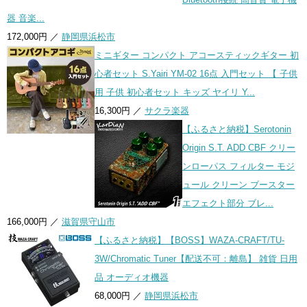
器 音楽...
172,000円 ／
静岡県浜松市
ミニギター コンパクト アコースティックギター 初
心者セット S.Yairi YM-02 16点 入門セット 【 子供
用 子供 初心者セット キッズ ヤイリ Y...
16,300円 ／
サクラ楽器
【ふるさと納税】Serotonin
Origin S.T. ADD CBF クリー
ンローパス フィルター モジ
ュール クリーン ブースター
エフェクト部分 ブレ...
166,000円 ／
滋賀県守山市
【ふるさと納税】【BOSS】WAZA-CRAFT/TU-
3W/Chromatic Tuner【配送不可：離島】 雑貨 日用
品 オーディオ機器
68,000円 ／
静岡県浜松市