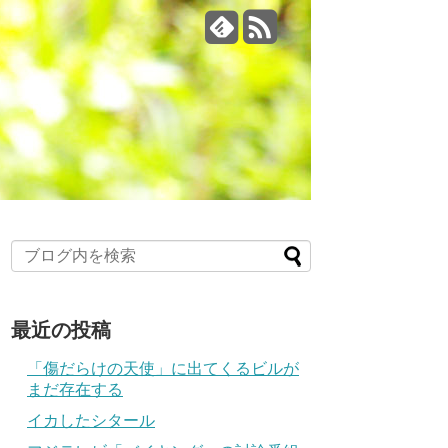
最近の投稿
「傷だらけの天使」に出てくるビルが
まだ存在する
イカしたシタール