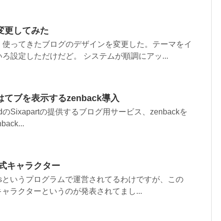
変更してみた
く使ってきたブログのデザインを変更した。テーマをイ
ろ設定しただけだど。 システムが順調にアッ...
、はてブを表示するzenback導入
ePadのSixapartの提供するブログ用サービス、zenbackを
ck...
本公式キャラクター
ressというプログラムで運営されてるわけですが、この
式キャラクターというのが発表されてまし...