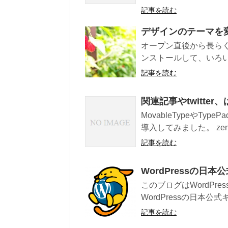
記事を読む
デザインのテーマを
オープン直後から長ら
ンストールして、いろい
記事を読む
関連記事やtwitter
MovableTypeやTyp
導入してみました。 zenba
記事を読む
WordPressの日
このブログはWordP
WordPressの日本公
記事を読む