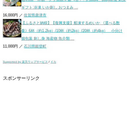
ギフト 冷凍 いか刺し おつまみ ...
16,000円 ／
佐賀県唐津市
【ふるさと納税】【復興支援】船凍するめいか 《選べる数
量》6杯（約1.2kg）/10杯（約2kg）/20杯（約4kg） 小分け
個包装 刺し身 海産物 魚介類 ...
11,000円 ／
石川県能登町
Supported by 楽天ウェブサービス
/
イカ
スポンサーリンク