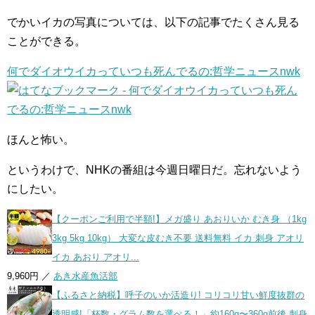
でかいイカの写真については、以下の記事でたくさん見る
ことができる。
何でダイオウイカっていつも死んでるの:哲学ニュースnwk
ほんと怖い。
というわけで、NHKの番組は今週日曜日だ。忘れないよう
にしたい。
【クーポンご利用で半額!】メガ盛り あおりいか むき身 （1kg
3kg 5kg 10kg） 大変な皮むき不要 送料無料 イカ 刺身 アオリ
イカ あおり アオリ...
9,960円 ／
あき水産魚活部
【ふるさと納税】呼子のいか活造り! コリコリ甘い鮮度抜群の
透明感!「杯数・グラム数を選べる！」約160g〜360g前後 刺身