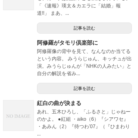
「《速報》瑛太＆カエラに「結婚」報
道!!」 まあ、...
記事を読む
阿修羅がタモリ倶楽部に
阿修羅像の背中を見て、なんなのか当てる
という内容。 みうらじゅん、キッチュが出
演。みうらじゅんが「NHKの人みたい」と
自分の解説を省み...
記事を読む
紅白の曲が決まる
あれ、五木ひろし、「ふるさと」じゃねー
のかよ。 ●紅組 ・aiko（6）『シアワセ』
・あみん（2）『待つわ'07』（『ひまわり
...