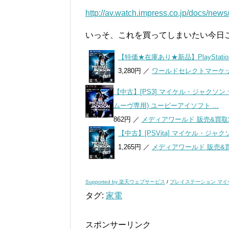
http://av.watch.impress.co.jp/docs/ne
いっそ、これを買ってしまいたい今日
【特価★在庫あり★新品】PlayStat
3,280円 ／
ワールドセレクトマーケ
【中古】[PS3] マイケル・ジャクソン ザ
ムーヴ専用) ユービーアイソフト ...
862円 ／
メディアワールド 販売&買取
【中古】[PSVita] マイケル・ジャク
1,265円 ／
メディアワールド 販売&買
Supported by 楽天ウェブサービス
/
プレイステーション マイ
タグ:
家電
スポンサーリンク