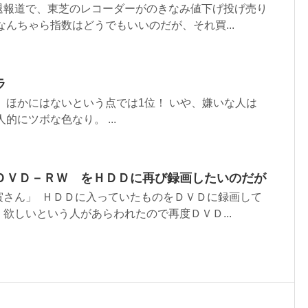
退報道で、東芝のレコーダーがのきなみ値下げ投げ売り
なんちゃら指数はどうでもいいのだが、それ買...
ラ
 ほかにはないという点では1位！ いや、嫌いな人は
的にツボな色なり。 ...
ＤＶＤ－ＲＷ をＨＤＤに再び録画したいのだが
寅さん」 ＨＤＤに入っていたものをＤＶＤに録画して
欲しいという人があらわれたので再度ＤＶＤ...