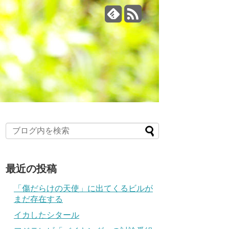
最近の投稿
「傷だらけの天使」に出てくるビルが
まだ存在する
イカしたシタール